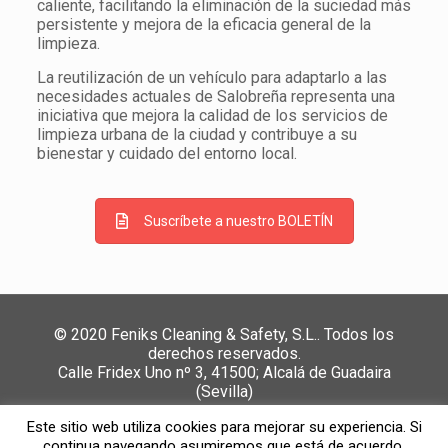
caliente, facilitando la eliminación de la suciedad más
persistente y mejora de la eficacia general de la
limpieza.
La reutilización de un vehículo para adaptarlo a las
necesidades actuales de Salobreña representa una
iniciativa que mejora la calidad de los servicios de
limpieza urbana de la ciudad y contribuye a su
bienestar y cuidado del entorno local.
Suscríbete a nuestro BOLETÍN
© 2020 Feniks Cleaning & Safety, S.L.. Todos los
derechos reservados.
Calle Fridex Uno nº 3, 41500; Alcalá de Guadaira
(Sevilla)
Política de Privacidad y Cookies
//
Política de calidad,
Este sitio web utiliza cookies para mejorar su experiencia. Si
medio ambiente y SST
//
Canal de denuncias
continua navegando asumiremos que está de acuerdo.