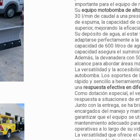
importante para el equipo de 
Su
equipo motobomba de alto
30 l/min de caudal a una pres
de espuma, la capacidad de con
superior, mejorando la eficacia
Su depósito de agua, al estar
adaptarse perfectamente a la 
capacidad de 600 litros de ag
capacidad asegura el suminist
Además, la devanadera con 5
alcance para abordar áreas m
La versatilidad y la accesibi
autobomba. Los soportes de l
rápido y sencillo a herramient
una
respuesta efectiva en dif
Como dotación especial, el ve
respuesta a situaciones de e
Junto con la entrega, se ha b
encargados del manejo y mant
garantizar que el equipo se ut
mantenimiento adecuado para 
operativas a lo largo de su vida
La versatilidad que ofrece el