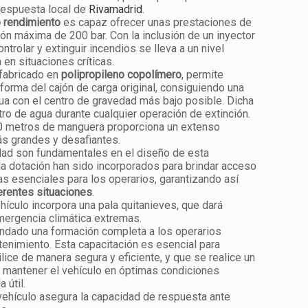
respuesta local de
Rivamadrid
.
 rendimiento
es capaz ofrecer unas prestaciones de
ión máxima de 200 bar. Con la inclusión de un inyector
trolar y extinguir incendios se lleva a un nivel
 en situaciones críticas.
 fabricado en
polipropileno copolímero
, permite
forma del cajón de carga original, consiguiendo una
ua con el centro de gravedad más bajo posible. Dicha
ro de agua durante cualquier operación de extinción.
0 metros de manguera proporciona un extenso
ás grandes y desafiantes.
lidad son fundamentales en el diseño de esta
a dotación han sido incorporados para brindar acceso
as esenciales para los operarios, garantizando así
erentes situaciones
.
hículo incorpora una pala quitanieves, que dará
mergencia climática extremas.
rindado una formación completa a los operarios
enimiento. Esta capacitación es esencial para
ilice de manera segura y eficiente, y que se realice un
mantener el vehículo en óptimas condiciones
 útil.
 vehículo asegura la capacidad de respuesta ante