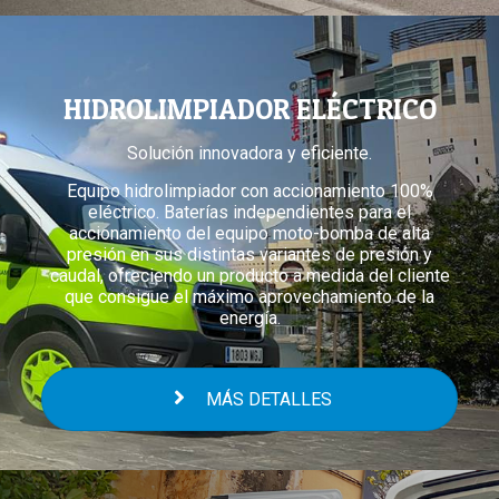
confiáveis.
Se você está apostando em futebol, tênis, basquete
ou qualquer outro esporte, nossos especialistas têm
as informações e conhecimentos necessários para
HIDROLIMPIADOR ELÉCTRICO
ajudá-lo a fazer escolhas inteligentes. Eles levam em
consideração fatores como lesões, suspensões,
Solución innovadora y eficiente.
histórico de confrontos e condições climáticas para
dar as melhores dicas. Aproveite as previsões de
Equipo hidrolimpiador con accionamiento 100%
especialistas da Cbet para aumentar suas chances
eléctrico. Baterías independientes para el
de sucesso e desfrutar de uma experiência de
accionamiento del equipo moto-bomba de alta
apostas esportivas emocionante e lucrativa.
presión en sus distintas variantes de presión y
caudal, ofreciendo un producto a medida del cliente
Como interpretar e utilizar as previsões
que consigue el máximo aprovechamiento de la
de especialistas da Cbet de forma eficaz
energía.
Se você está procurando as melhores dicas para
apostas esportivas, não precisa mais procurar. As
previsões de especialistas da Cbet são exatamente
MÁS DETALLES
o que você precisa para aumentar suas chances de
ganhar. Com uma equipe de profissionais
experientes no mundo das apostas, a Cbet oferece
insights valiosos sobre os principais eventos
esportivos.