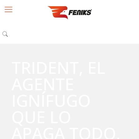
TRIDENT, EL
AGENTE
IGNÍFUGO
QUE LO
APAGA TODO,