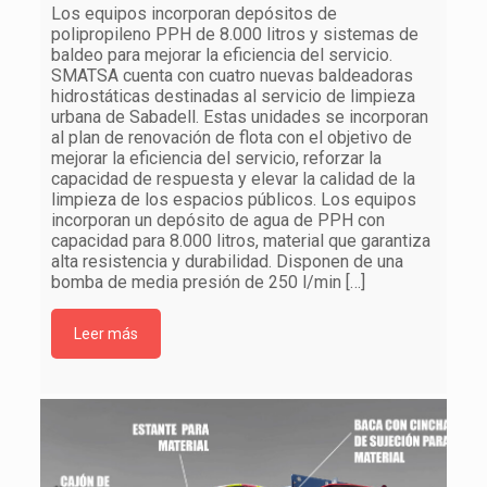
se
Los equipos incorporan depósitos de
po
polipropileno PPH de 8.000 litros y sistemas de
di
baldeo para mejorar la eficiencia del servicio.
ac
SMATSA cuenta con cuatro nuevas baldeadoras
ch
hidrostáticas destinadas al servicio de limpieza
pr
urbana de Sabadell. Estas unidades se incorporan
a 
al plan de renovación de flota con el objetivo de
mu
mejorar la eficiencia del servicio, reforzar la
de
capacidad de respuesta y elevar la calidad de la
pr
limpieza de los espacios públicos. Los equipos
a 
incorporan un depósito de agua de PPH con
capacidad para 8.000 litros, material que garantiza
alta resistencia y durabilidad. Disponen de una
bomba de media presión de 250 l/min
[…]
Leer más