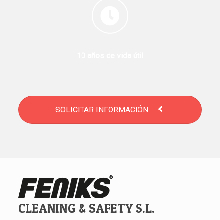
As previsões de especialistas são uma ótima
maneira de obter dicas valiosas para melhorar suas
apostas esportivas. No
cbetonline.com
, você
encontrará as melhores dicas dos especialistas em
apostas, que podem ajudá-lo a tomar decisões
10 años de vida útil
informadas e aumentar suas chances de ganhar. Com
uma variedade de esportes cobertos, desde futebol
até basquete e tênis, os especialistas da
cbetonline.com fornecem análises detalhadas e
previsões precisas para ajudá-lo a obter sucesso em
suas apostas esportivas.
SOLICITAR INFORMACIÓN
Ao acessar o cbetonline.com, você terá acesso a
previsões de especialistas confiáveis e experientes.
Eles levam em consideração fatores como
estatísticas, desempenho recente das equipes e
lesões de jogadores, para oferecer as melhores
dicas e estratégias de apostas. Além disso, o
cbetonline.com oferece uma plataforma fácil de usar,
onde você pode encontrar as previsões dos
especialistas para os jogos mais populares e
CLEANING & SAFETY S.L.
também explorar diferentes opções de apostas para
maximizar seus ganhos. Não deixe de conferir o