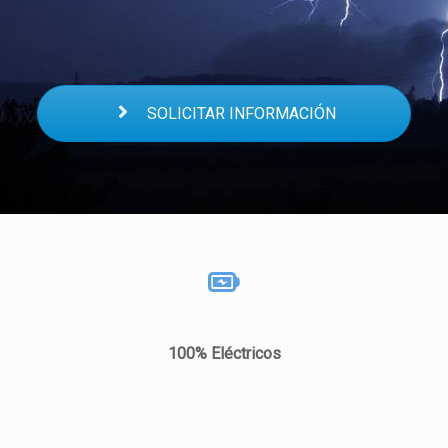
Previsões de Especialistas: As
Melhores Dicas da Cbet
SOLICITAR INFORMACIÓN
Você já se perguntou como os especialistas em
apostas esportivas conseguem prever os resultados
com tanta precisão? Se você é um entusiasta das
apostas ou apenas curioso sobre o assunto, este
artigo é para você. Aqui, vamos explorar as melhores
dicas da Cbet, uma das principais empresas do ramo,
e descobrir como os especialistas analisam os
eventos esportivos para fazer suas previsões.
Desde o futebol até o tênis e o basquete, as apostas
esportivas se tornaram uma atividade popular em
todo o mundo. No entanto, para ter sucesso nesse
100% Eléctricos
campo, é fundamental entender as nuances do jogo e
contar com informações privilegiadas. Neste artigo,
iremos desvendar os segredos dos especialistas da
Cbet, que são conhecidos por suas previsões
precisas e estratégias bem-sucedidas. Então,