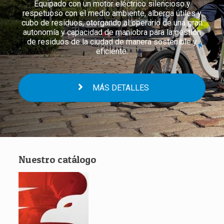
as melhores dicas dos especialistas para te auxiliar
Equipado con un motor eléctrico silencioso y
nas suas escolhas. Com base em anos de
respetuoso con el medio ambiente, alberga útiles y
experiência e conhecimento aprofundado sobre os
cubo de residuos, otorgando al operario de una gran
esportes, esses especialistas oferecem insights
autonomía y capacidad de maniobra para la gestión
valiosos sobre os jogos e competições mais
de residuos de la ciudad de manera sostenible y
relevantes do momento.
eficiente.
Seja no futebol, basquete, tênis ou qualquer outro
esporte, as previsões da Cbet são elaboradas com
base em análises minuciosas, estatísticas
MÁS DETALLES
atualizadas e fatores que podem influenciar o
resultado das partidas. Com essas informações,
você terá acesso a dicas confiáveis e embasadas
para tomar decisões mais assertivas em suas
apostas. Aproveite as previsões de especialistas da
Cbet para aumentar suas chances de sucesso e
desfrutar de uma experiência de apostas esportivas
Nuestro catálogo
ainda mais emocionante e lucrativa.
Em conclusão, as previsões de especialistas da
Cbet são uma ferramenta valiosa para os fãs de
apostas esportivas. Com base em análises
aprofundadas e conhecimento especializado, essas
dicas oferecem uma vantagem competitiva na hora