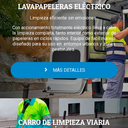
LAVAPAPELERAS ELÉCTRICO
As previsões da
Ice cassino Android app
abrangem
uma ampla variedade de esportes, desde futebol até
basquete e tênis. Os especialistas analisam
Limpieza eficiente sin emisiones.
cuidadosamente os jogos, levando em consideração
Con accionamiento totalmente eléctrico lleva a cabo
estatísticas, desempenho recente das equipes e
la limpieza completa, tanto interior como exterior de
outros fatores relevantes. Com base nessa análise
papeleras en ciclos rápidos. Equipo de facil manejo
aprofundada, eles oferecem dicas confiáveis e
diseñado para su uso en entornos urbanos y zonas
precisas para ajudá-lo a tomar decisões informadas
peatonales.
ao fazer suas apostas. Portanto, se você está
buscando uma vantagem competitiva nas apostas
esportivas, confie nas previsões de especialistas da
Cbet.
MÁS DETALLES
Os principais erros a serem evitados ao
seguir as dicas de especialistas na Cbet
As previsões de especialistas são uma ferramenta
valiosa para os apostadores que buscam aumentar
suas chances de sucesso. E quando se trata das
melhores dicas da Cbet, você pode confiar nas
análises cuidadosas e precisas dos especialistas
em apostas esportivas. Com anos de experiência e
CARRO DE LIMPIEZA VIARIA
conhecimento aprofundado em diversos esportes,