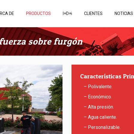
RCA DE
PRODUCTOS
I+D+i
CLIENTES
NOTICIAS
fuerza sobre furgón
Características Pri
– Polivalente.
– Económico.
– Alta presión.
– Agua caliente.
– Personalizable.