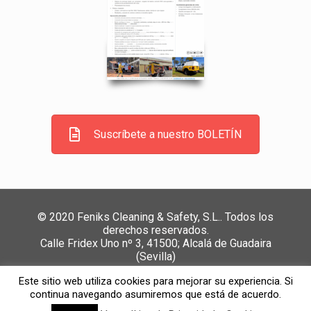
Suscríbete a nuestro BOLETÍN
© 2020 Feniks Cleaning & Safety, S.L.. Todos los
derechos reservados.
Calle Fridex Uno nº 3, 41500; Alcalá de Guadaira
(Sevilla)
Política de Privacidad y Cookies
//
Política de calidad,
Este sitio web utiliza cookies para mejorar su experiencia. Si
medio ambiente y SST
//
Canal de denuncias
continua navegando asumiremos que está de acuerdo.