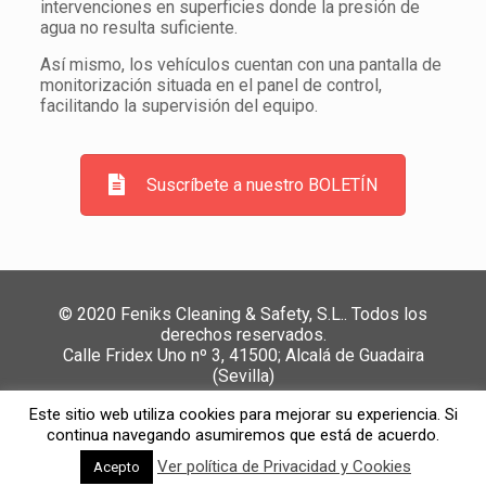
intervenciones en superficies donde la presión de
agua no resulta suficiente.
Así mismo, los vehículos cuentan con una pantalla de
monitorización situada en el panel de control,
facilitando la supervisión del equipo.
Suscríbete a nuestro BOLETÍN
© 2020 Feniks Cleaning & Safety, S.L.. Todos los
derechos reservados.
Calle Fridex Uno nº 3, 41500; Alcalá de Guadaira
(Sevilla)
Política de Privacidad y Cookies
//
Política de calidad,
Este sitio web utiliza cookies para mejorar su experiencia. Si
medio ambiente y SST
//
Canal de denuncias
continua navegando asumiremos que está de acuerdo.
Ver política de Privacidad y Cookies
Acepto