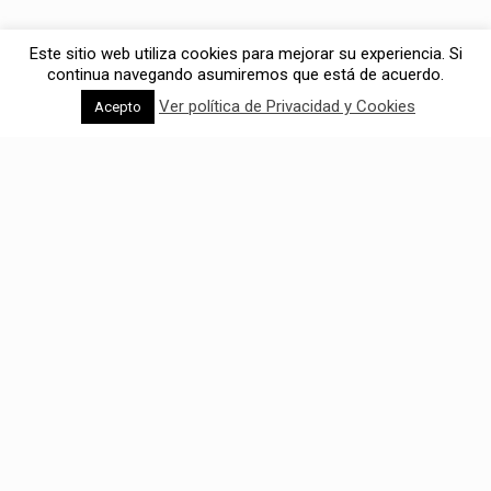
Este sitio web utiliza cookies para mejorar su experiencia. Si
continua navegando asumiremos que está de acuerdo.
Ver política de Privacidad y Cookies
Acepto
Solicitar empleo
En Feniks velamos por la igualdad de oportunidades
basándonos exclusivamente en las capacidades de
las personas para el desempeño de sus funciones.
¿CÓMO ES NUESTRO PROCESO DE SELECCIÓN?