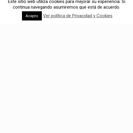
Este sitio web utiliza cookies para mejorar su experiencia. Si
continua navegando asumiremos que está de acuerdo.
Ver política de Privacidad y Cookies
Acepto
Solicitar empleo
En Feniks velamos por la igualdad de oportunidades
basándonos exclusivamente en las capacidades de
las personas para el desempeño de sus funciones.
¿CÓMO ES NUESTRO PROCESO DE SELECCIÓN?
1. Solicitud de la vacante