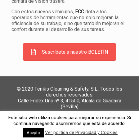
cámara de visión trasera.
Con estos nuevos vehículos,
FCC
dota a los
operarios de herramientas que no solo mejoran la
eficiencia de su trabajo, sino que también mejoran el
confort durante el desarrollo de sus tareas.
Suscríbete a nuestro BOLETÍN
© 2020 Feniks Cleaning & Safety, S.L.. Todos los
derechos reservados.
Calle Fridex Uno nº 3, 41500; Alcalá de Guadaira
(Sevilla)
Política de Privacidad y Cookies
//
Política de calidad,
Este sitio web utiliza cookies para mejorar su experiencia. Si
medio ambiente y SST
//
Canal de denuncias
continua navegando asumiremos que está de acuerdo.
Ver política de Privacidad y Cookies
Acepto