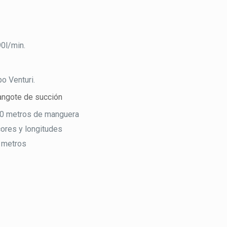
0l/min.
po Venturi.
ngote de succión
80 metros de manguera
ores y longitudes
 metros