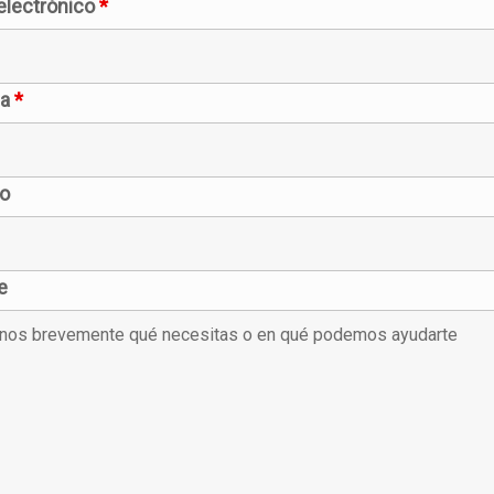
electrónico
*
sa
*
o
e