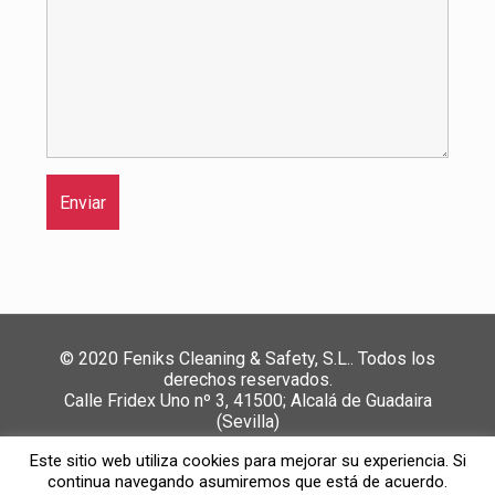
© 2020 Feniks Cleaning & Safety, S.L.. Todos los
derechos reservados.
Calle Fridex Uno nº 3, 41500; Alcalá de Guadaira
(Sevilla)
Política de Privacidad y Cookies
//
Política de calidad,
Este sitio web utiliza cookies para mejorar su experiencia. Si
medio ambiente y SST
//
Canal de denuncias
continua navegando asumiremos que está de acuerdo.