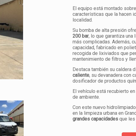
El equipo está montado sobr
características que la hacen id
localidad.
Su bomba de alta presión ofr
200 bar
, lo que garantiza una
más complicadas. Además, cue
capacidad, fabricado en polie
recogida de lixiviados que per
mantenimiento de filtros y lle
Destaca también su caldera d
caliente
, su devanadera con 
dosificador de productos quí
El vehículo está recubierto en
de ambiente.
Con este nuevo hidrolimpiador
en la limpieza urbana en Gran
grandes capacidades
que les 