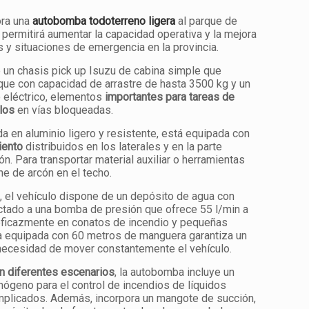
ora una
autobomba todoterreno ligera
al parque de
permitirá aumentar la capacidad operativa y la mejora
s y situaciones de emergencia en la provincia.
 un chasis pick up Isuzu de cabina simple que
que con capacidad de arrastre de hasta 3500 kg y un
 eléctrico, elementos
importantes para tareas de
los
en vías bloqueadas.
ada en aluminio ligero y resistente, está equipada con
iento
distribuidos en los laterales y en la parte
ón. Para transportar material auxiliar o herramientas
ne de arcón en el techo.
s, el vehículo dispone de un depósito de agua con
ctado a una bomba de presión que ofrece 55 l/min a
 eficazmente en conatos de incendio y pequeñas
a equipada con 60 metros de manguera garantiza un
necesidad de mover constantemente el vehículo.
en diferentes escenarios
, la autobomba incluye un
ógeno para el control de incendios de líquidos
mplicados. Además, incorpora un mangote de succión,