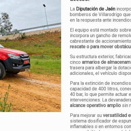
La
Diputación de Jaén
incorp
bomberos de Villarodrigo que 
en la respuesta ante incendio
El equipo está montado sobre
incorpora un gancho de remol
cabrestante de accionamiento
rescate o para mover obstácu
Su estructura exterior, fabric
cinco
armarios de almacenam
trasera para albergar la dotaci
adicionales, el vehículo dispo
Para la extinción de incendio
capacidad de 400 litros, cone
40 bar, lo que permite actuar
intervenciones. La devanader
alcance operativo amplio
sin 
Para mejorar su
versatilidad 
sistema dosificador de espum
inflamables o en entornos co